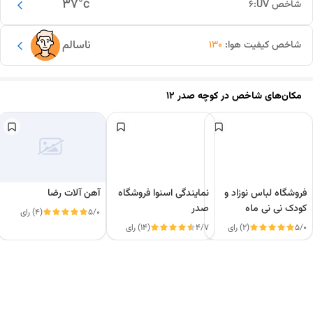
37
°c
شاخص UV:
6
ناسالم
شاخص کیفیت هوا:
130
مکان‌های شاخص در
کوچه صدر 12
فروشگاه لباس نوزاد و
نمایندگی اسنوا فروشگاه
آهن آلات رضا
کودک نی نی ماه
صدر
5/0
(4) رای
5/0
(2) رای
4/7
(14) رای
این دور و بر