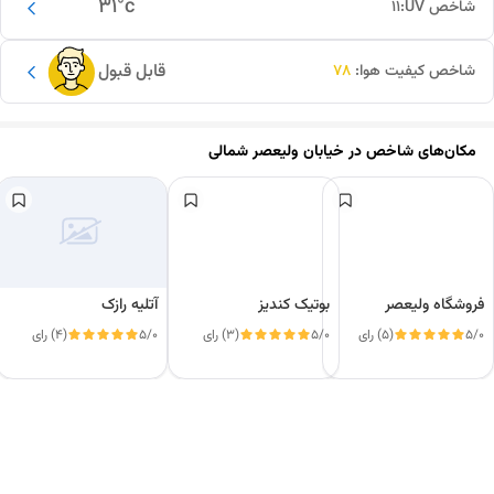
31
°c
شاخص UV:
11
قابل قبول
شاخص کیفیت هوا:
78
مکان‌های شاخص در
خیابان ولیعصر شمالی
فروشگاه ولیعصر
بوتیک کندیز
آتلیه رازک
5/0
(5) رای
5/0
(3) رای
5/0
(4) رای
این دور و بر