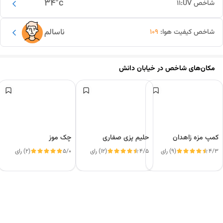
34
°c
شاخص UV:
11
ناسالم
شاخص کیفیت هوا:
109
مکان‌های شاخص در
خیابان دانش
کمپ مزه زاهدان
حلیم پزی صفاری
چک موز
4/3
(9) رای
4/5
(12) رای
5/0
(2) رای
این دور و بر