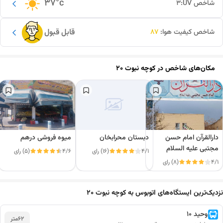
37
°c
شاخص UV:
3
قابل قبول
شاخص کیفیت هوا:
87
مکان‌های شاخص در
کوچه نبوت 20
دارالقرآن امام حسن
دبستان محرابخان
میوه فروشی درهم
مجتبی علیه السلام
4/1
(16) رای
4/6
(5) رای
4/1
(8) رای
این دور و بر
نزدیک‌ترین ایستگاه‌های اتوبوس به کوچه نبوت 20
وحید 10
62
متر