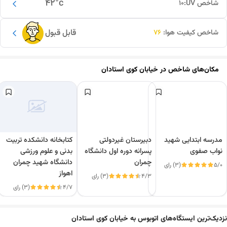
42
°c
شاخص UV:
10
قابل قبول
شاخص کیفیت هوا:
76
مکان‌های شاخص در
خیابان کوی استادان
مدرسه ابتدایی شهید
دبیرستان غیردولتی
کتابخانه دانشکده تربیت
نواب صفوی
پسرانه دوره اول دانشگاه
بدنی و علوم ورزشی
چمران
دانشگاه شهید چمران
5/0
(3) رای
اهواز
4/3
(3) رای
این دور و بر
4/7
(3) رای
نزدیک‌ترین ایستگاه‌های اتوبوس به خیابان کوی استادان