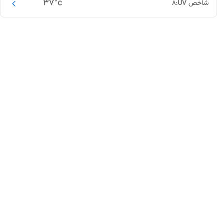
37
°c
شاخص UV:
8
این دور و بر