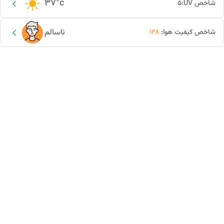
37
°c
شاخص UV:
5
ناسالم
شاخص کیفیت هوا:
128
این دور و بر