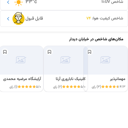
33
°c
شاخص UV:
11
قابل قبول
شاخص کیفیت هوا:
74
مکان‌های شاخص در
خیابان دیدار
مهمانپذیر
کلینیک ناباروری آرتا
آرایشگاه مرضیه محمدی
4/3
(3) رای
5/0
(2) رای
5/0
(1) رای
این دور و بر