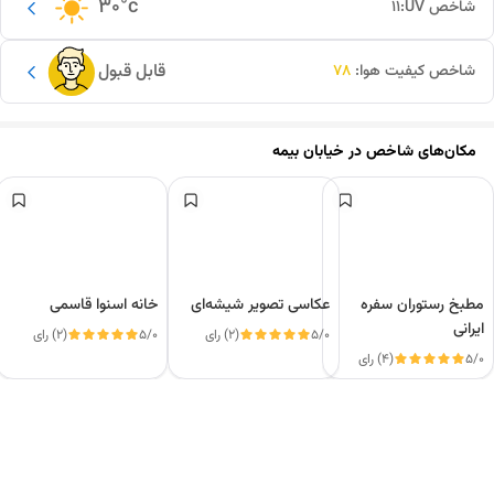
30
°c
شاخص UV:
11
قابل قبول
شاخص کیفیت هوا:
78
مکان‌های شاخص در
خیابان بیمه
مطبخ رستوران سفره
عکاسی تصویر شیشه‌ای
خانه اسنوا قاسمی
ایرانی
5/0
(2) رای
5/0
(2) رای
5/0
(4) رای
این دور و بر