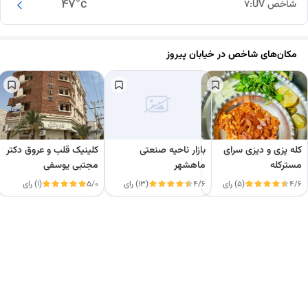
47
°c
شاخص UV:
7
مکان‌های شاخص در
خیابان پیروز
کله پزی و دیزی سرای
بازار ناحیه صنعتی
کلینیک قلب و عروق دکتر
مسترکله
ماهشهر
مجتبی یوسفی
4/6
(5) رای
4/6
(13) رای
5/0
(1) رای
این دور و بر