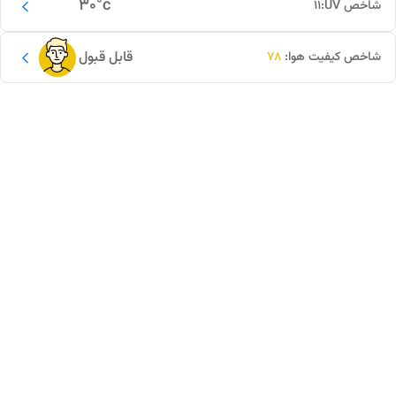
30
°c
شاخص UV:
11
قابل قبول
شاخص کیفیت هوا:
78
این دور و بر