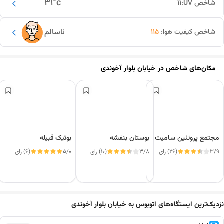
31
°c
شاخص UV:
11
ناسالم
شاخص کیفیت هوا:
115
مکان‌های شاخص در
خیابان بلوار آخوندی
مجتمع پروتئین سامیت
بوستان بنفشه
بوتیک قبیله
3/9
(26) رای
3/8
(10) رای
5/0
(6) رای
این دور و بر
نزدیک‌ترین ایستگاه‌های اتوبوس به خیابان بلوار آخوندی