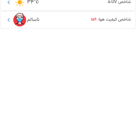
34
°c
شاخص UV:
5
ناسالم
شاخص کیفیت هوا:
159
این دور و بر