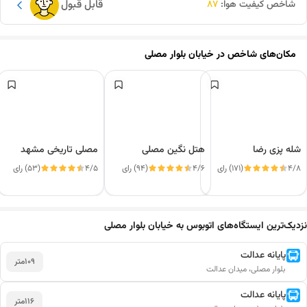
قابل قبول
شاخص کیفیت هوا:
87
مکان‌های شاخص در
خیابان بلوار مصلی
شله پزی رضا
هتل نگین مصلی
مصلی تاریخی مشهد
4/8
(171) رای
4/6
(94) رای
4/5
(53) رای
نزدیک‌ترین ایستگاه‌های اتوبوس به خیابان بلوار مصلی
این دور و بر
پایانه عدالت
109
متر
بلوار مصلی، میدان عدالت
پایانه عدالت
116
متر