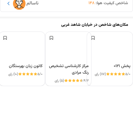
ناسالم
شاخص کیفیت هوا:
148
مکان‌های شاخص در
خیابان شاهد غربی
پخش 0121
مرکز کارشناسی تشخیص
کانون زبان بهرستگان
رنگ مرادی
5/0
(117) رای
5/0
(10) رای
4/2
(5) رای
این دور و بر