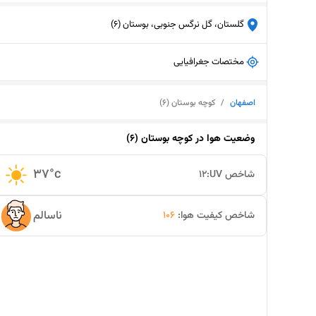
گلستان، گل نرگس جنوبی، بوستان (6)
مختصات جغرافیایی
اصفهان
/
کوچه بوستان (۶)
وضعیت هوا در
کوچه بوستان (۶)
37
°c
شاخص UV:
12
ناسالم
شاخص کیفیت هوا:
106