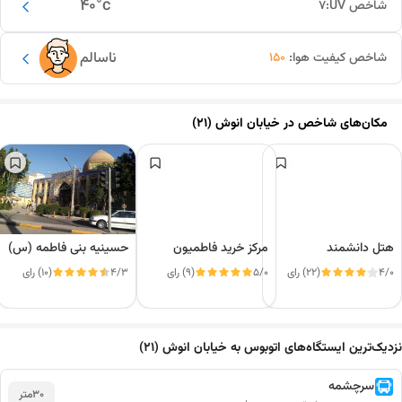
40
°c
شاخص UV:
7
ناسالم
شاخص کیفیت هوا:
150
مکان‌های شاخص در
خیابان انوش (21)
هتل دانشمند
مرکز خرید فاطمیون
حسینیه بنی فاطمه (س)
4/0
(22) رای
5/0
(9) رای
4/3
(10) رای
این دور و بر
نزدیک‌ترین ایستگاه‌های اتوبوس به خیابان انوش (21)
سرچشمه
30
متر