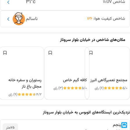
31
°c
شاخص UV:
11
ناسالم
شاخص کیفیت هوا:
126
مکان‌های شاخص در
خیابان بلوار سروناز
مجتمع تعمیرگاهی البرز
کافه گیم خاص
رستوران و سفره خانه
مجلل باغ ناز
5/0
(6) رای
5/0
(3) رای
4/2
(9) رای
این دور و بر
نزدیک‌ترین ایستگاه‌های اتوبوس به خیابان بلوار سروناز
پنجم
75
متر