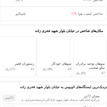
ناسالم
شاخص کیفیت هوا:
174
مکان‌های شاخص در
خیابان بلوار شهید فخری زاده
سوهان توحید برادران
سوهان خودکار
رستوران قصر
نیکو صحبت
4/4
(86) رای
4/3
(37) رای
4/7
(82) رای
این دور و بر
نزدیک‌ترین ایستگاه‌های اتوبوس به خیابان بلوار شهید فخری زاده
میدان 72تن
272
متر
بزرگراه امام علی، مرصاد، بلوار شهید حاج اکبر خردپیشه‌شیرازی، بین شهید تند گویان و علی اکبر شیرازی