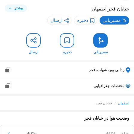
بیشتر
خیابان فجر
اصفهان
مسیریابی
ذخیره
ارسال
مسیریابی
ذخیره
ارسال
ردانی پور، شهاب، فجر
مختصات جغرافیایی
اصفهان
/
خیابان فجر
وضعیت هوا در
خیابان فجر
40
°c
4
شاخص UV: