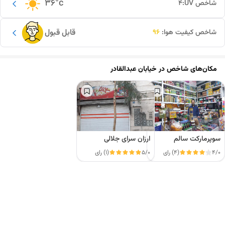
36
°c
شاخص UV:
4
قابل قبول
شاخص کیفیت هوا:
96
مکان‌های شاخص در
خیابان عبدالقادر
سوپرمارکت سالم
ارزان سرای جلالی
4/0
(4) رای
5/0
(1) رای
این دور و بر