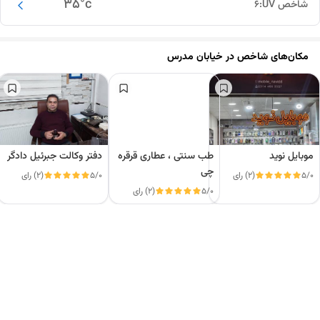
35
°c
شاخص UV:
6
مکان‌های شاخص در
خیابان مدرس
موبایل نوید
طب سنتی ، عطاری قرقره
دفتر وکالت جبرئیل دادگر
چی
5/0
(2) رای
5/0
(2) رای
5/0
(2) رای
این دور و بر