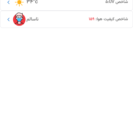
34
°c
شاخص UV:
5
ناسالم
شاخص کیفیت هوا:
159
این دور و بر