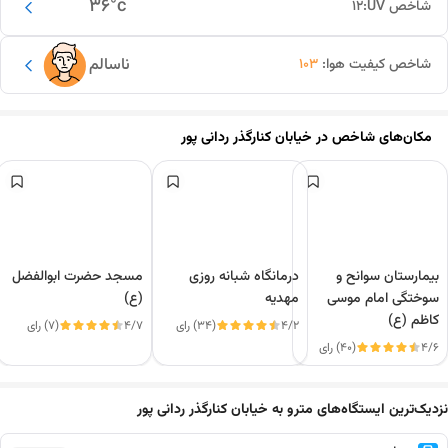
36
°c
شاخص UV:
12
ناسالم
شاخص کیفیت هوا:
103
مکان‌های شاخص در
خیابان کنارگذر ردانی پور
بیمارستان سوانح و
درمانگاه شبانه روزی
مسجد حضرت ابوالفضل
سوختگی امام موسی
مهدیه
(ع)
کاظم (ع)
4/2
(34) رای
4/7
(7) رای
4/6
(40) رای
این دور و بر
نزدیک‌ترین ایستگاه‌های مترو به خیابان کنارگذر ردانی پور