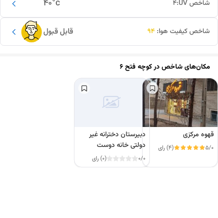
40
°c
شاخص UV:
4
قابل قبول
شاخص کیفیت هوا:
94
مکان‌های شاخص در
کوچه فتح 6
قهوه مرکزی
دبیرستان دخترانه غیر
دولتی خانه دوست
5/0
(4) رای
0/0
(0) رای
این دور و بر