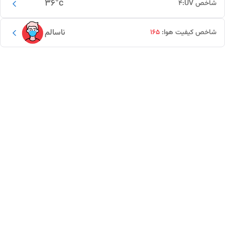
36
°c
شاخص UV:
4
ناسالم
شاخص کیفیت هوا:
165
این دور و بر