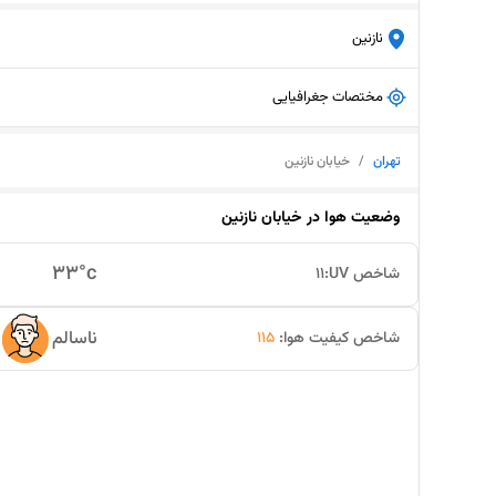
نازنین
مختصات جغرافیایی
تهران
/
خیابان نازنین
وضعیت هوا در
خیابان نازنین
33
°c
شاخص UV:
11
ناسالم
شاخص کیفیت هوا:
115