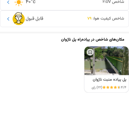
40
°c
شاخص UV:
2
قابل قبول
شاخص کیفیت هوا:
79
مکان‌های شاخص در
پیاده‌راه پل ناژوان
پل پیاده منبت ناژوان
4/4
(22) رای
این دور و بر