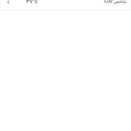
37
°c
شاخص UV:
8
این دور و بر