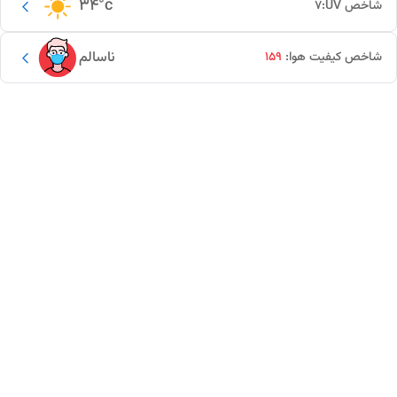
34
°c
شاخص UV:
7
ناسالم
شاخص کیفیت هوا:
159
این دور و بر