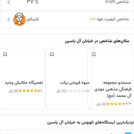
37
°c
شاخص UV:
12
ناسالم
شاخص کیفیت هوا:
106
مکان‌های شاخص در
خیابان آل یاسین
مسجدو مجموعه
میوه فروشی برکت
تعمیرگاه مکانیکی وحید
فرهنگی مذهبی مهدی
0/0
(0) رای
5/0
(5) رای
آل محمد (عج)
4/4
(5) رای
این دور و بر
نزدیک‌ترین ایستگاه‌های اتوبوس به خیابان آل یاسین