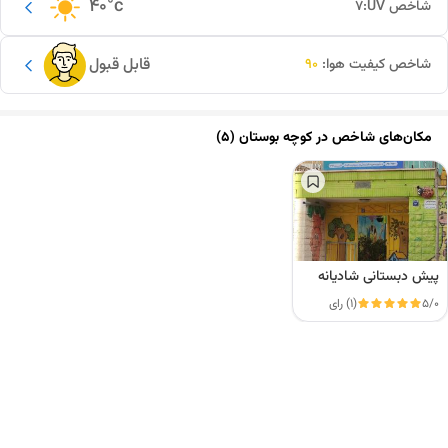
40
°c
شاخص UV:
7
قابل قبول
شاخص کیفیت هوا:
90
مکان‌های شاخص در
کوچه بوستان (5)
پیش دبستانی شادیانه
5/0
(1) رای
این دور و بر