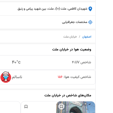
شهیدان کاظمی، ملت (10)، ملت، بین شهید پیامی و زنبق
مختصات جغرافیایی
اصفهان
/
خیابان ملت
وضعیت هوا در
خیابان ملت
40
°c
شاخص UV:
4
ناسالم
شاخص کیفیت هوا:
156
مکان‌های شاخص در
خیابان ملت