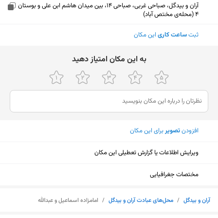
آران و بیدگل، صباحی غربی، صباحی 14، بین میدان هاشم ابن علی و بوستان
4 (محله‌ی مختص آباد)
ثبت
ساعت کاری
این مکان
ﺑﻪ اﯾﻦ ﻣﮑﺎن اﻣﺘﯿﺎز دﻫﯿﺪ
افزودن
تصویر
برای این مکان
ویرایش اطلاعات یا گزارش تعطیلی این مکان
مختصات جغرافیایی
نمایش نقشه
آران و بیدگل
/
محل‌های عبادت آران و بیدگل
/
امامزاده اسماعیل و عبدالله