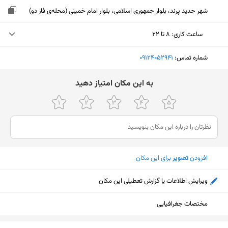
شهر جدید پرند، بلوار جمهوری اسلامی، بلوار امام خمینی (محله‌ی فاز دو)
ساعت کاری
:
۸ تا ۲۲
شنبه (امروز)
۸ تا ۲۲
شماره تماس:
‎09124052941
یکشنبه
۸ تا ۲۲
ﺑﻪ اﯾﻦ ﻣﮑﺎن اﻣﺘﯿﺎز دﻫﯿﺪ
دوشنبه
۸ تا ۲۲
سه‌شنبه
۸ تا ۲۲
چهارشنبه
۸ تا ۲۲
افزودن
تصویر
برای این مکان
پنجشنبه
۸ تا ۲۲
جمعه
۸ تا ۲۲
ویرایش اطلاعات یا گزارش تعطیلی این مکان
مختصات جغرافیایی
نمایش نقشه