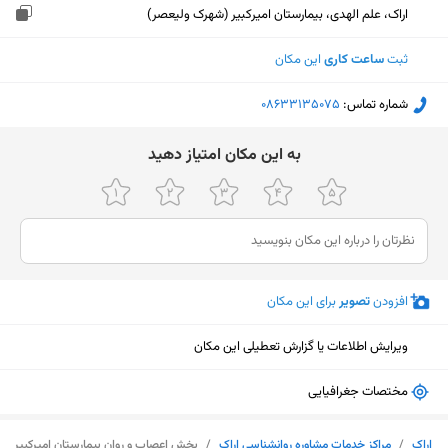
اراک، علم الهدی، بیمارستان امیرکبیر (شهرک ولیعصر)
ثبت
ساعت کاری
این مکان
شماره تماس:
‎08633135075
ﺑﻪ اﯾﻦ ﻣﮑﺎن اﻣﺘﯿﺎز دﻫﯿﺪ
افزودن
تصویر
برای این مکان
ویرایش اطلاعات یا گزارش تعطیلی این مکان
مختصات جغرافیایی
نمایش نقشه
اراک
/
مراکز خدمات مشاوره روانشناسی اراک
/
بخش اعصاب و روان بیمارستان امیرکبیر