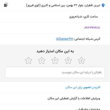
تبریز، قطران، بلوار 22 بهمن، بین اسلامی و اکبری (کوی فیروز)
ساعت کاری
:
شبانه‌روزی
‎04134414171
آدرس شبکه اجتماعی:
‎@Darou24H
ﺑﻪ اﯾﻦ ﻣﮑﺎن اﻣﺘﯿﺎز دﻫﯿﺪ
افزودن
تصویر
برای این مکان
ویرایش اطلاعات یا گزارش تعطیلی این مکان
نمایش نقشه
مختصات جغرافیایی