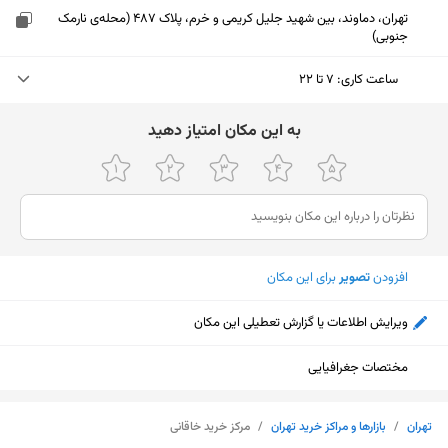
تهران، دماوند، بین شهید جلیل کریمی و خرم، پلاک 487 (محله‌ی نارمک
جنوبی)
ساعت کاری
:
۷ تا ۲۲
یکشنبه (امروز)
۷ تا ۲۲
ﺑﻪ اﯾﻦ ﻣﮑﺎن اﻣﺘﯿﺎز دﻫﯿﺪ
دوشنبه
۷ تا ۲۲
سه‌شنبه
۷ تا ۲۲
چهارشنبه
۷ تا ۲۲
افزودن
تصویر
برای این مکان
پنجشنبه
۷ تا ۲۲
ویرایش اطلاعات یا گزارش تعطیلی این مکان
جمعه
ثبت نشده
شنبه
۷ تا ۲۲
مختصات جغرافیایی
نمایش نقشه
تهران
/
بازارها و مراکز خرید تهران
/
مرکز خرید خاقانی