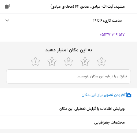
مشهد، آیت الله عبادی، عبادی 42 (محله‌ی عبادی)
ساعت کاری
:
۶ تا ۱۹
پنجشنبه (امروز)
۶ تا ۱۹
‎0513713191517
جمعه
تعطیل
ﺑﻪ اﯾﻦ ﻣﮑﺎن اﻣﺘﯿﺎز دﻫﯿﺪ
شنبه
۶ تا ۱۹
یکشنبه
۶ تا ۱۹
دوشنبه
۶ تا ۱۹
افزودن
تصویر
برای این مکان
سه‌شنبه
۶ تا ۱۹
چهارشنبه
۶ تا ۱۹
ویرایش اطلاعات یا گزارش تعطیلی این مکان
مختصات جغرافیایی
نمایش نقشه