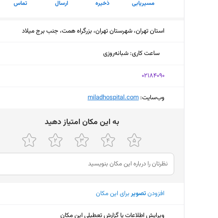
مسیریابی
ذخیره
ارسال
تماس
استان تهران، شهرستان تهران، بزرگراه همت، جنب برج میلاد
ساعت کاری
:
شبانه‌روزی
‎02184090
وب‌سایت:
‎miladhospital.com
ﺑﻪ اﯾﻦ ﻣﮑﺎن اﻣﺘﯿﺎز دﻫﯿﺪ
افزودن
تصویر
برای این مکان
ویرایش اطلاعات یا گزارش تعطیلی این مکان