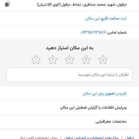
دزفول، شهید محمد منتظری، نشاط، دزفول (کوی کلانتریان)
ثبت
ساعت کاری
این مکان
شماره تماس:
‎09395793576
ﺑﻪ اﯾﻦ ﻣﮑﺎن اﻣﺘﯿﺎز دﻫﯿﺪ
افزودن
تصویر
برای این مکان
ویرایش اطلاعات یا گزارش تعطیلی این مکان
مختصات جغرافیایی
نمایش نقشه
دزفول
/
سالن‌های اجتماعات و کنفرانس دزفول
/
سالن اجتماعات کانون ایثار