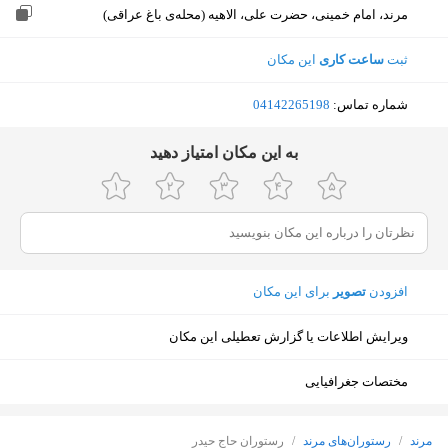
مرند، امام خمینی، حضرت علی، الاهیه (محله‌ی باغ عراقی)
ثبت
ساعت کاری
این مکان
شماره تماس:
‎04142265198
ﺑﻪ اﯾﻦ ﻣﮑﺎن اﻣﺘﯿﺎز دﻫﯿﺪ
افزودن
تصویر
برای این مکان
ویرایش اطلاعات یا گزارش تعطیلی این مکان
مختصات جغرافیایی
نمایش نقشه
مرند
/
رستوران‌های مرند
/
رستوران حاج حیدر