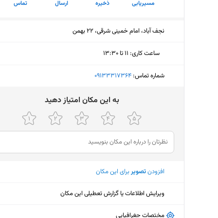
مسیریابی
ذخیره
ارسال
تماس
نجف آباد، امام خمینی شرقی، 22 بهمن
ساعت کاری
:
۱۱ تا ۱۳:۳۰
یکشنبه (امروز)
۱۱ تا ۱۳:۳۰
شماره تماس:
‎09133317364
دوشنبه
۱۱ تا ۱۳:۳۰
ﺑﻪ اﯾﻦ ﻣﮑﺎن اﻣﺘﯿﺎز دﻫﯿﺪ
سه‌شنبه
۱۱ تا ۱۳:۳۰
چهارشنبه
۱۱ تا ۱۳:۳۰
پنجشنبه
۱۱ تا ۱۳:۳۰
افزودن
تصویر
برای این مکان
جمعه
تعط
شنبه
۱۱ تا ۱۳:۳۰
ویرایش اطلاعات یا گزارش تعطیلی این مکان
مختصات جغرافیایی