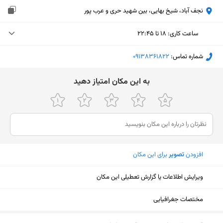
نجف آباد، شیخ بهایی، بین شهید حری و عرب پور
ساعت کاری
:
۱۸ تا ۲۲:۴۵
دوشنبه (امروز)
۱۸ تا ۲۲:۴۵
شماره تماس:
‎09138361822
سه‌شنبه
۱۸ تا ۲۲:۴۵
ﺑﻪ اﯾﻦ ﻣﮑﺎن اﻣﺘﯿﺎز دﻫﯿﺪ
چهارشنبه
۱۸ تا ۲۲:۴۵
پنجشنبه
۱۸ تا ۲۲:۴۵
جمعه
۱۸ تا ۲۲:۴۵
افزودن
تصویر
برای این مکان
شنبه
۱۸ تا ۲۲:۴۵
یکشنبه
۱۸ تا ۲۲:۴۵
ویرایش اطلاعات یا گزارش تعطیلی این مکان
مختصات جغرافیایی
نمایش نقشه