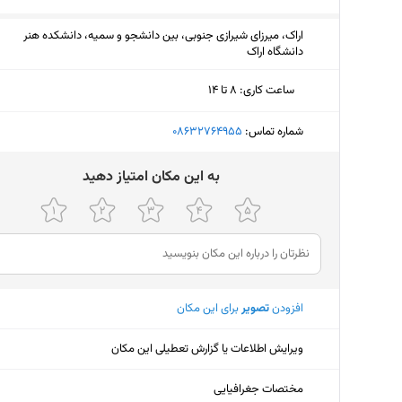
اراک، میرزای شیرازی جنوبی، بین دانشجو و سمیه، دانشکده هنر
دانشگاه اراک
ساعت کاری
:
۸ تا ۱۴
دوشنبه (امروز)
۸ تا ۱۴
شماره تماس:
‎08632764955
سه‌شنبه
۸ تا ۱۴
ﺑﻪ اﯾﻦ ﻣﮑﺎن اﻣﺘﯿﺎز دﻫﯿﺪ
چهارشنبه
۸ تا ۱۴
پنجشنبه
تعط
جمعه
تعط
افزودن
تصویر
برای این مکان
شنبه
۸ تا ۱۴
یکشنبه
۸ تا ۱۴
ویرایش اطلاعات یا گزارش تعطیلی این مکان
مختصات جغرافیایی