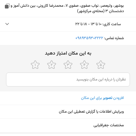
بوشهر، ولیعصر، نواب صفوی، صفوی 7، محمدرضا کازرونی، بین دانش آموز و
دشتستان 3 (محله‌ی مرکزشهر)
ساعت کاری
:
۱۰ تا ۱۳ - ۱۸ تا ۲۲
یکشنبه (امروز)
۱۰ تا ۱۳ - ۱۸ تا ۲۲
شماره تماس:
‎+989359302222
دوشنبه
۱۰ تا ۱۳ - ۱۸ تا ۲۲
ﺑﻪ اﯾﻦ ﻣﮑﺎن اﻣﺘﯿﺎز دﻫﯿﺪ
سه‌شنبه
۱۰ تا ۱۳ - ۱۸ تا ۲۲
چهارشنبه
۱۰ تا ۱۳ - ۱۸ تا ۲۲
پنجشنبه
۱۰ تا ۱۳ - ۱۸ تا ۲۳
افزودن
تصویر
برای این مکان
جمعه
ثبت نشده
شنبه
۱۰ تا ۱۳ - ۱۸ تا ۲۲
ویرایش اطلاعات یا گزارش تعطیلی این مکان
نمایش نقشه
مختصات جغرافیایی