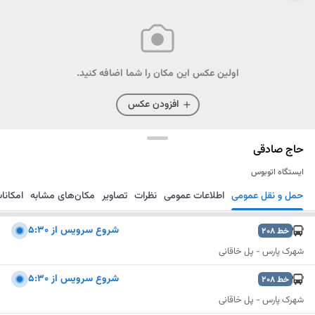
اولین عکس این مکان را شما اضافه کنید.
افزودن عکس
حاج صادقی
ایستگاه اتوبوس
حمل و نقل عمومی
اطلاعات عمومی
نظرات
تصاویر
مکان‌های مشابه
امکانا
مسیریابی
ذخیره
ارسال
شروع سرويس از 5:30
خط
208
شهرک پارس - پل خاقانی
شروع سرويس از 5:30
خط
208
شهرک پارس - پل خاقانی