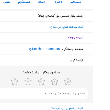
مسیریابی
ذخیره
ارسال
اینستاگرام
تماس
رشت، بلوار شمسی پور (محله‌ی جهاد)
ثبت
ساعت کاری
این مکان
‎01332546004
صفحه اینستاگرام:
‎@Reezhan_restaruant
اینستاگرام
ﺑﻪ اﯾﻦ ﻣﮑﺎن اﻣﺘﯿﺎز دﻫﯿﺪ
افزودن
تصویر
برای این مکان