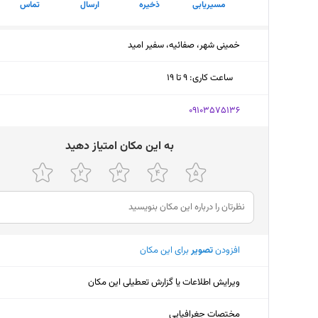
مسیریابی
ذخیره
ارسال
تماس
خمینی شهر، صفائیه، سفیر امید
ساعت کاری
:
۹ تا ۱۹
سه‌شنبه (امروز)
۹ تا ۱۹
‎09103575136
چهارشنبه
۹ تا ۱۹
ﺑﻪ اﯾﻦ ﻣﮑﺎن اﻣﺘﯿﺎز دﻫﯿﺪ
پنجشنبه
۹ تا ۱۹
جمعه
تعط
شنبه
۹ تا ۱۹
افزودن
تصویر
برای این مکان
یکشنبه
۹ تا ۱۹
دوشنبه
۹ تا ۱۹
ویرایش اطلاعات یا گزارش تعطیلی این مکان
مختصات جغرافیایی