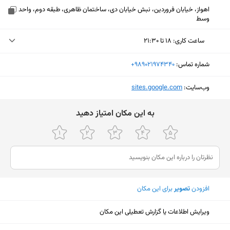
اهواز، خیابان فروردین، نبش خیابان دی، ساختمان ظاهری، طبقه دوم، واحد
وسط
ساعت کاری
:
۱۸ تا ۲۱:۳۰
دوشنبه (امروز)
۱۸ تا ۲۱:۳۰
شماره تماس:
‎+989021974340
سه‌شنبه
۱۸ تا ۲۱:۳۰
وب‌سایت:
‎sites.google.com
چهارشنبه
۱۸ تا ۲۱:۳۰
ﺑﻪ اﯾﻦ ﻣﮑﺎن اﻣﺘﯿﺎز دﻫﯿﺪ
پنجشنبه
تعطیل
جمعه
تعطیل
شنبه
۱۸ تا ۲۱:۳۰
یکشنبه
۱۸ تا ۲۱:۳۰
افزودن
تصویر
برای این مکان
نمایش نقشه
ویرایش اطلاعات یا گزارش تعطیلی این مکان